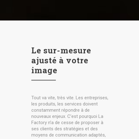
Le sur-mesure
ajusté à votre
image
Tout va vite, très vite. Les entreprises,
les produits, les services doivent
constamment répondre à de
nouveaux enjeux. C’est pourquoi La
Factory n’a de cesse de proposer à
ses clients des stratégies et des
moyens de communication adaptés,