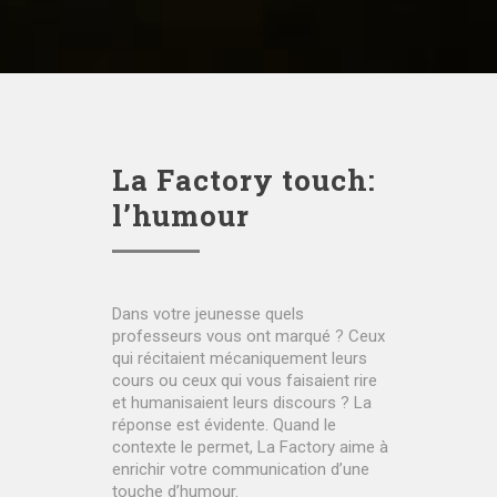
La Factory touch:
l’humour
Dans votre jeunesse quels
professeurs vous ont marqué ? Ceux
qui récitaient mécaniquement leurs
cours ou ceux qui vous faisaient rire
et humanisaient leurs discours ? La
réponse est évidente. Quand le
contexte le permet, La Factory aime à
enrichir votre communication d’une
touche d’humour.