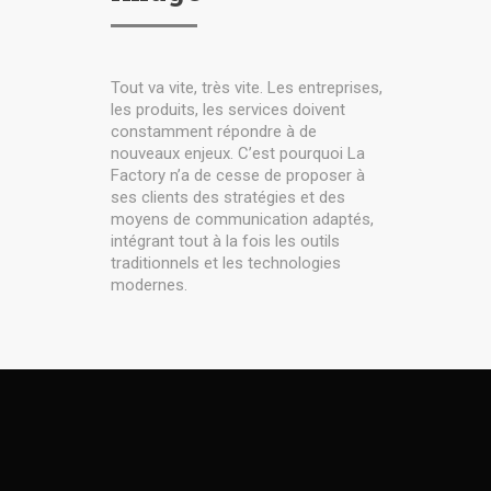
Tout va vite, très vite. Les entreprises,
les produits, les services doivent
constamment répondre à de
nouveaux enjeux. C’est pourquoi La
Factory n’a de cesse de proposer à
ses clients des stratégies et des
moyens de communication adaptés,
intégrant tout à la fois les outils
traditionnels et les technologies
modernes.